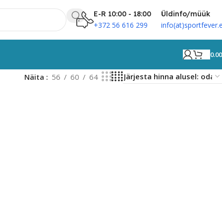
E-R 10:00 - 18:00
Üldinfo/müük
+372 56 616 299
info(at)sportfever.
0.0
Näita
56
60
64