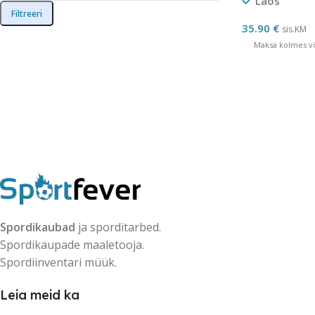
Laos
Filtreeri
35.90
€
sis.KM
Maksa kolmes võ
Spordikaubad
ja sporditarbed.
Spordikaupade maaletooja.
Spordiinventari müük.
Leia meid ka