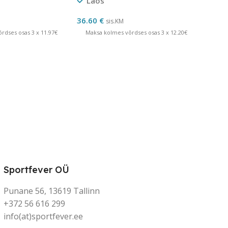
Laos
36.60
€
sis.KM
rdses osas 3 x 11.97€
Maksa kolmes võrdses osas 3 x 12.20€
Sportfever OÜ
Punane 56, 13619 Tallinn
+372 56 616 299
info(at)sportfever.ee