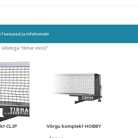
e
Teenused Ja Info
Kontakt
siltidega “tibhar eesti”
kt CLIP
Võrgu komplekt HOBBY