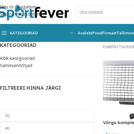
Skip to navigation
Skip to main content
KATEGOORIAD
Avaleht
Pood
Firmast
Tellimin
KATEGOORIAD
Esileht
Tooted 
Kõik kategooriad
Sammumõõtjad
FILTREERI HINNA JÄRGI
Võrgu komple