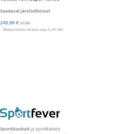
Saadaval järeltellimisel
243.90
€
sis.KM
Maksa kolmes võrdses osas 3 x 81.30€
Spordikaubad
ja sporditarbed.