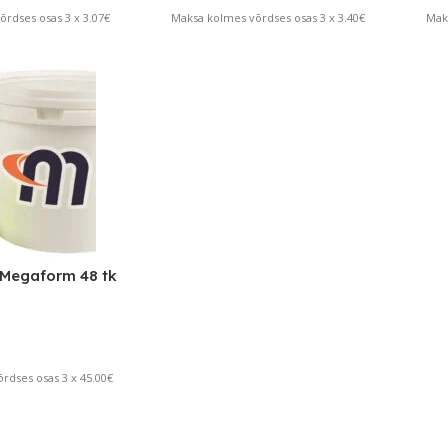
rdses osas 3 x 3.07€
Maksa kolmes võrdses osas 3 x 3.40€
Mak
 Megaform 48 tk
rdses osas 3 x 45.00€