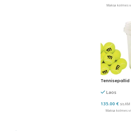
Maksa kolmes võ
Tennisepallid
Laos
135.00
€
sis.KM
Maksa kolmes võ