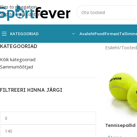
Skip to navigation
Skip to main content
KATEGOORIAD
Avaleht
Pood
Firmast
Tellimin
KATEGOORIAD
Esileht
Tooted 
Kõik kategooriad
Sammumõõtjad
FILTREERI HINNA JÄRGI
Tennisepallid