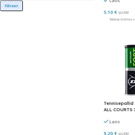
Laos
Filtreeri
5.10
€
sis.KM
Maksa kolmes võ
Tennisepalli
ALL COURTS 3
Laos
9.20
€
sis.KM