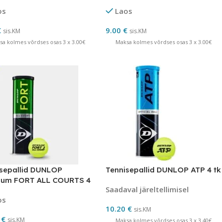
os
Laos
€
9.00
€
sis.KM
sis.KM
sa kolmes võrdses osas 3 x 3.00€
Maksa kolmes võrdses osas 3 x 3.00€
sepallid DUNLOP
Tennisepallid DUNLOP ATP 4 tk
ium FORT ALL COURTS 4
Saadaval järeltellimisel
os
10.20
€
sis.KM
0
€
sis.KM
Maksa kolmes võrdses osas 3 x 3.40€