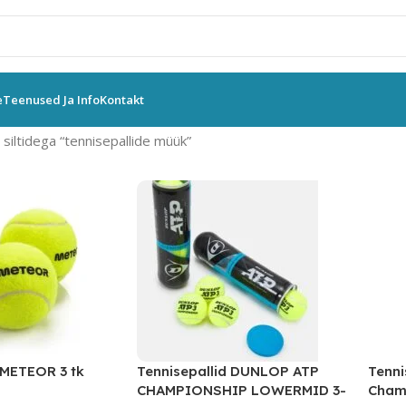
e
Teenused Ja Info
Kontakt
siltidega “tennisepallide müük”
 METEOR 3 tk
Tennisepallid DUNLOP ATP
Tenni
CHAMPIONSHIP LOWERMID 3-
Champ