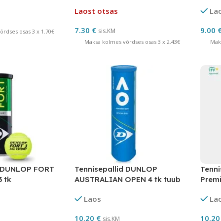
tk ITF
Laost otsas
La
7.30
€
9.00
sis.KM
rdses osas 3 x 1.70€
Maksa kolmes võrdses osas 3 x 2.43€
Mak
d DUNLOP FORT
Tennisepallid DUNLOP
Tenni
 tk
AUSTRALIAN OPEN 4 tk tuub
Prem
tk
Laos
La
10.20
€
10.2
sis.KM