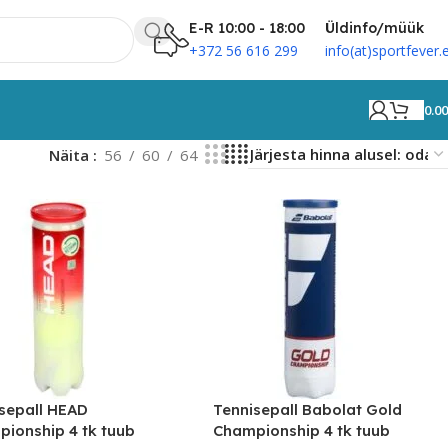
E-R 10:00 - 18:00
Üldinfo/müük
+372 56 616 299
info(at)sportfever.
0.0
Näita
56
60
64
sepall HEAD
Tennisepall Babolat Gold
ionship 4 tk tuub
Championship 4 tk tuub