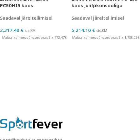
FC50H15 koos
koos juhtpkonsooliga
juhtpkonsooliga
Saadaval järeltellimisel
Saadaval järeltellimisel
2,317.40
€
5,214.10
€
sis.KM
sis.KM
Maksa kolmes võrdses osas 3 x 772.47€
Maksa kolmes võrdses osas 3 x 1,738.03€