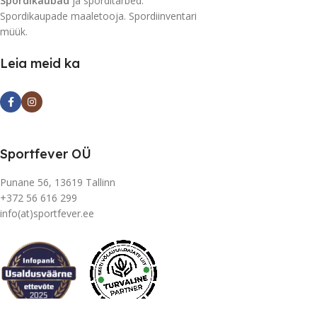
Spordikaubad
ja sporditarbed.
Spordikaupade maaletooja. Spordiinventari
müük.
Leia meid ka
Sportfever OÜ
Punane 56, 13619 Tallinn
+372 56 616 299
info(at)sportfever.ee