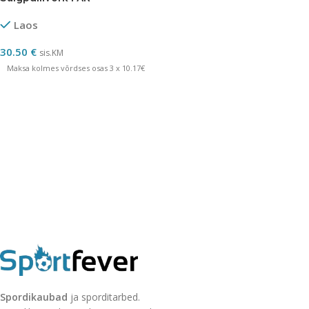
Laos
30.50
€
sis.KM
Maksa kolmes võrdses osas 3 x 10.17€
Spordikaubad
ja sporditarbed.