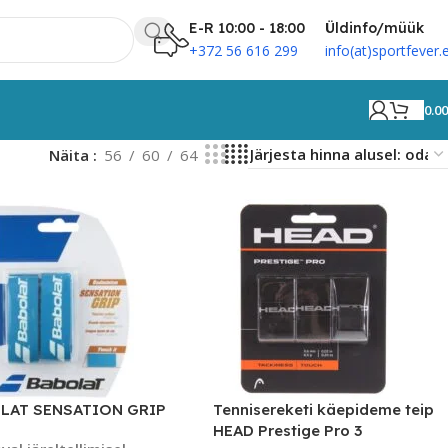
E-R 10:00 - 18:00
Üldinfo/müük
+372 56 616 299
info(at)sportfever.
0.0
Näita
56
60
64
LAT SENSATION GRIP
Tennisereketi käepideme teip
HEAD Prestige Pro 3