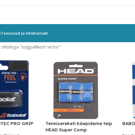
e
Teenused Ja Info
Kontakt
iltidega “sulgpallikott victor”
TEC PRO GRIP
Tennisereketi käepideme teip
BABO
HEAD Super Comp