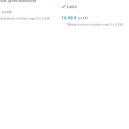
al järeltellimisel
Laos
€
sis.KM
10.00
€
sis.KM
sa kolmes võrdses osas 3 x 3.07€
Maksa kolmes võrdses osas 3 x 3.33€