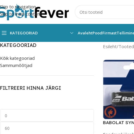
Skip to navigation
Skip to main content
KATEGOORIAD
Avaleht
Pood
Firmast
Tellimin
KATEGOORIAD
Esileht
Tooted s
Kõik kategooriad
Sammumõõtjad
FILTREERI HINNA JÄRGI
BABOLAT SYN