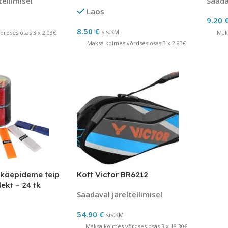
tellimisel
Saadav
Laos
9.20
8.50
€
sis.KM
rdses osas 3 x 2.03€
Mak
Maksa kolmes võrdses osas 3 x 2.83€
 käepideme teip
Kott Victor BR6212
kt – 24 tk
Saadaval järeltellimisel
id
54.90
€
sis.KM
Maksa kolmes võrdses osas 3 x 18.30€