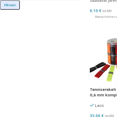
Saadaval järel
Filtreeri
6.10
€
sis.KM
Maksa kolmes võ
Tennisereketi
0,6 mm komple
erinevad värv
Laos
35.00
€
sis.KM