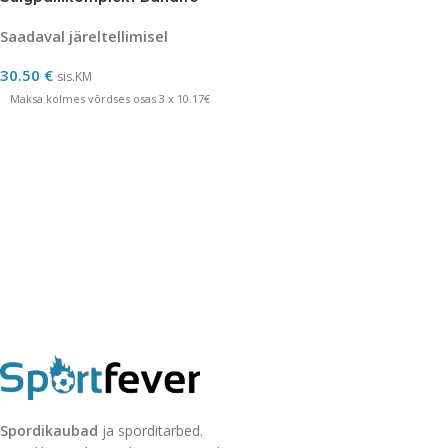
Saadaval järeltellimisel
30.50
€
sis.KM
Maksa kolmes võrdses osas 3 x 10.17€
Spordikaubad
ja sporditarbed.