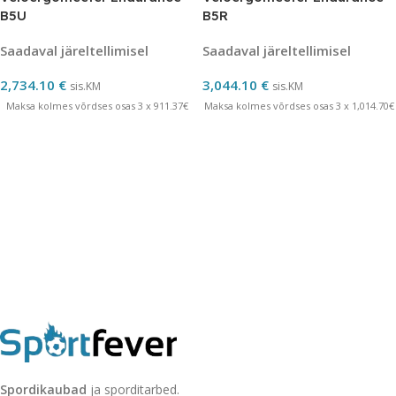
B5U
B5R
Saadaval järeltellimisel
Saadaval järeltellimisel
2,734.10
€
3,044.10
€
sis.KM
sis.KM
Maksa kolmes võrdses osas 3 x 911.37€
Maksa kolmes võrdses osas 3 x 1,014.70€
Spordikaubad
ja sporditarbed.