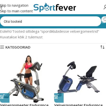
Skip to navigation
Skip to main content
Esileht
Tooted siltidega “spordiklubidesse veloergomeetrid”
Kuvatakse kõik 2 tulemust
KATEGOORIAD
Veloergomeeter Endurance
Veloergomeeter Endurance