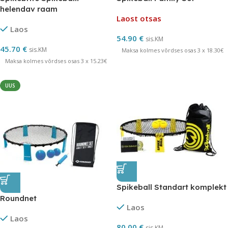
helendav raam
Laost otsas
Laos
54.90
€
sis.KM
45.70
€
sis.KM
Maksa kolmes võrdses osas 3 x 18.30€
Maksa kolmes võrdses osas 3 x 15.23€
UUS
Spikeball Standart komplekt
Roundnet
Laos
Laos
80.00
€
sis.KM