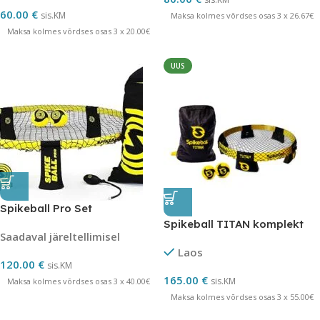
60.00
€
sis.KM
Maksa kolmes võrdses osas 3 x 26.67€
Maksa kolmes võrdses osas 3 x 20.00€
UUS
Spikeball Pro Set
Spikeball TITAN komplekt
Saadaval järeltellimisel
Laos
120.00
€
sis.KM
165.00
€
sis.KM
Maksa kolmes võrdses osas 3 x 40.00€
Maksa kolmes võrdses osas 3 x 55.00€