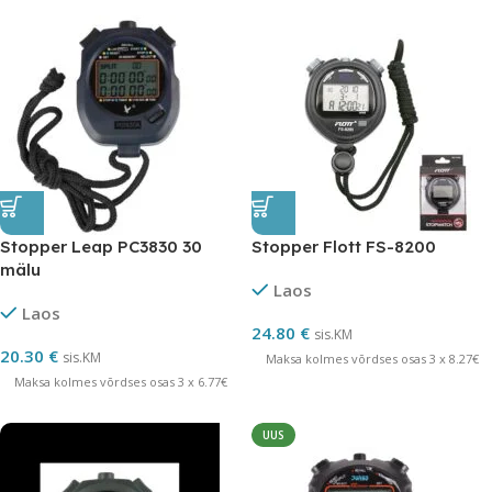
Stopper Leap PC3830 30
Stopper Flott FS-8200
mälu
Laos
Laos
24.80
€
sis.KM
20.30
€
sis.KM
Maksa kolmes võrdses osas 3 x 8.27€
Maksa kolmes võrdses osas 3 x 6.77€
UUS