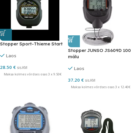
Stopper Sport-Thieme Start
Stopper JUNSO JS609D 100
Laos
mälu
28.50
€
sis.KM
Laos
Maksa kolmes võrdses osas 3 x 9.50€
37.20
€
sis.KM
Maksa kolmes võrdses osas 3 x 12.40€