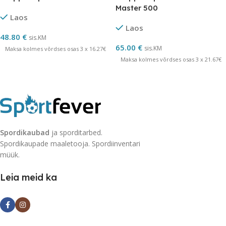
Master 500
Laos
Laos
48.80
€
sis.KM
65.00
€
sis.KM
Maksa kolmes võrdses osas 3 x 16.27€
Maksa kolmes võrdses osas 3 x 21.67€
Spordikaubad
ja sporditarbed.
Spordikaupade maaletooja. Spordiinventari
müük.
Leia meid ka