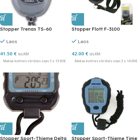
Stopper Trenas TS-60
Stopper Flott F-3100
Laos
Laos
41.50
€
42.00
€
sis.KM
sis.KM
Maksa kolmes võrdses osas 3 x 13.83€
Maksa kolmes võrdses osas 3 x 14.00€
Stopper Sport-Thieme Delta
Stopper Sport-Thieme Time