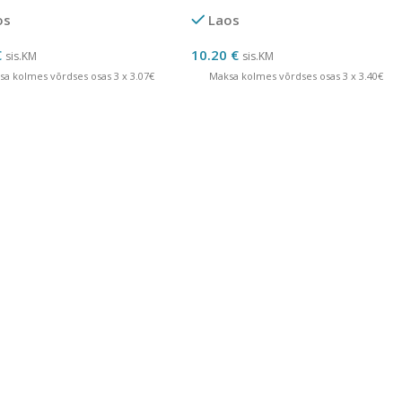
tk
os
Laos
€
10.20
€
sis.KM
sis.KM
sa kolmes võrdses osas 3 x 3.07€
Maksa kolmes võrdses osas 3 x 3.40€