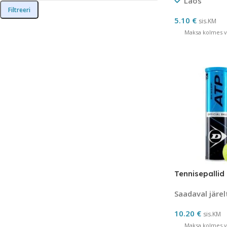
Laos
Filtreeri
5.10
€
sis.KM
Maksa kolmes võ
Tennisepallid
Saadaval järel
10.20
€
sis.KM
Maksa kolmes võ