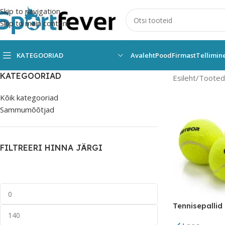
Skip to navigation
Skip to main content
KATEGOORIAD
Avaleht
Pood
Firmast
Tellimin
KATEGOORIAD
Esileht
Tooted
Kõik kategooriad
Sammumõõtjad
FILTREERI HINNA JÄRGI
Tennisepallid