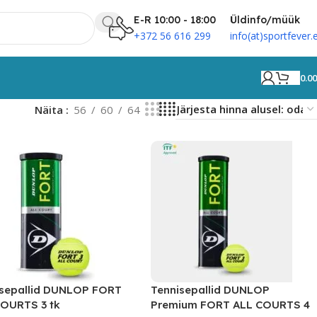
E-R 10:00 - 18:00
Üldinfo/müük
+372 56 616 299
info(at)sportfever.
0.0
Näita
56
60
64
isepallid DUNLOP FORT
Tennisepallid DUNLOP
COURTS 3 tk
Premium FORT ALL COURTS 4