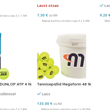
tk ITF
Laost otsas
La
7.30
€
9.20
sis.KM
rdses osas 3 x 1.70€
Maksa kolmes võrdses osas 3 x 2.43€
Mak
 DUNLOP ATP 4 tk
Tennisepallid Megaform 48 tk
tellimisel
Laos
135.00
€
sis.KM
rdses osas 3 x 3.40€
Maksa kolmes võrdses osas 3 x 45.00€