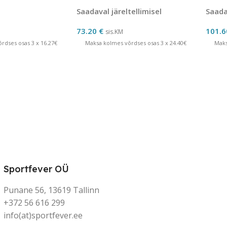
orditalia
kuuel
Saadaval järeltellimisel
Saadav
73.20
€
101.
sis.KM
rdses osas 3 x 16.27€
Maksa kolmes võrdses osas 3 x 24.40€
Maks
Sportfever OÜ
Punane 56, 13619 Tallinn
+372 56 616 299
info(at)sportfever.ee