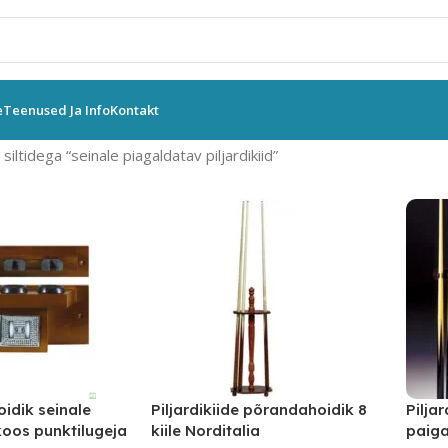
e
Teenused Ja Info
Kontakt
iltidega “seinale piagaldatav piljardikiid”
oidik seinale
Piljardikiide põrandahoidik 8
Piljar
oos punktilugeja
kiile Norditalia
paiga