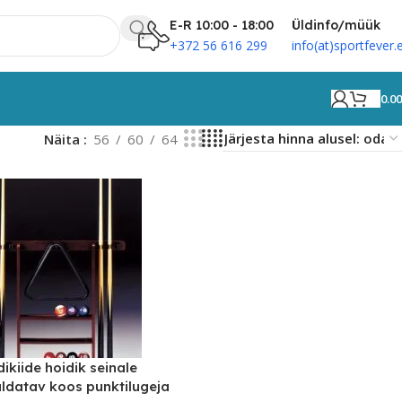
E-R 10:00 - 18:00
Üldinfo/müük
+372 56 616 299
info(at)sportfever.
0.0
Näita
56
60
64
dikiide hoidik seinale
ldatav koos punktilugeja