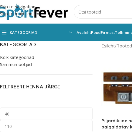
Skip to navigation
Skip to main content
KATEGOORIAD
Avaleht
Pood
Firmast
Tellimin
KATEGOORIAD
Esileht
Tooted s
Kõik kategooriad
Sammumõõtjad
FILTREERI HINNA JÄRGI
Piljardikiide h
paigaldatav k