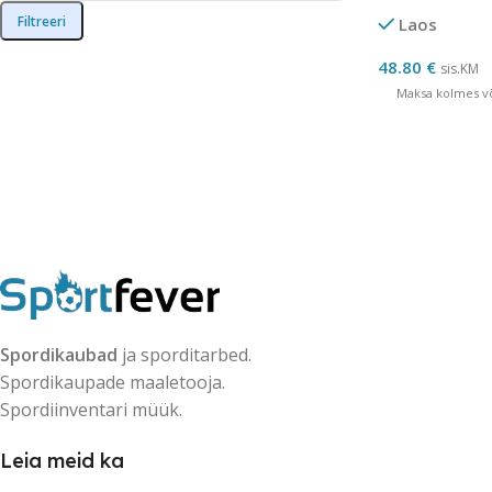
neljale kiile N
Filtreeri
Laos
48.80
€
sis.KM
Maksa kolmes võ
Spordikaubad
ja sporditarbed.
Spordikaupade maaletooja.
Spordiinventari müük.
Leia meid ka