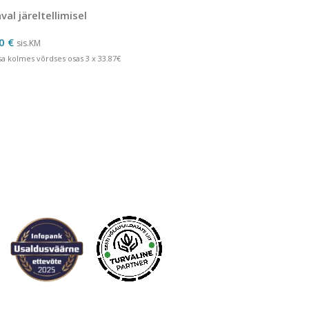
e kiile Norditalia
al järeltellimisel
60
€
sis.KM
a kolmes võrdses osas 3 x 33.87€