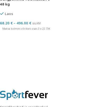
48 kg
Laos
68.20
€
–
496.00
€
sis.KM
Maksa kolmes võrdses osas 3 x 22.73€