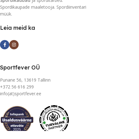
Spordikaubad
ja sporditarbed.
Spordikaupade maaletooja. Spordiinventari
müük.
Leia meid ka
Sportfever OÜ
Punane 56, 13619 Tallinn
+372 56 616 299
info(at)sportfever.ee