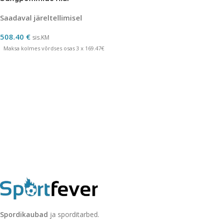
Saadaval järeltellimisel
508.40
€
sis.KM
Maksa kolmes võrdses osas 3 x 169.47€
Spordikaubad
ja sporditarbed.