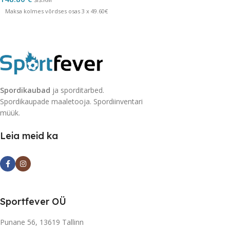
Maksa kolmes võrdses osas 3 x 49.60€
Spordikaubad
ja sporditarbed.
Spordikaupade maaletooja. Spordiinventari
müük.
Leia meid ka
Sportfever OÜ
Punane 56, 13619 Tallinn