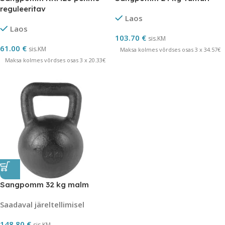
reguleeritav
Laos
Laos
103.70
€
sis.KM
61.00
€
sis.KM
Maksa kolmes võrdses osas 3 x 34.57€
Maksa kolmes võrdses osas 3 x 20.33€
Sangpomm 32 kg malm
Saadaval järeltellimisel
148.80
€
sis.KM