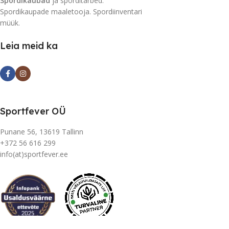
Spordikaubad
ja sporditarbed.
Spordikaupade maaletooja. Spordiinventari
müük.
Leia meid ka
Sportfever OÜ
Punane 56, 13619 Tallinn
+372 56 616 299
info(at)sportfever.ee