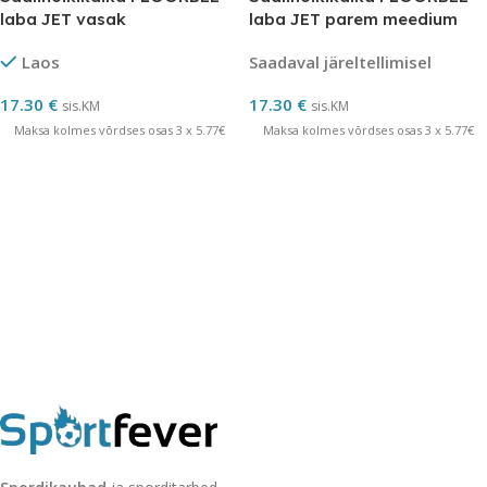
laba JET vasak
laba JET parem meedium
Laos
Saadaval järeltellimisel
17.30
€
17.30
€
sis.KM
sis.KM
Maksa kolmes võrdses osas 3 x 5.77€
Maksa kolmes võrdses osas 3 x 5.77€