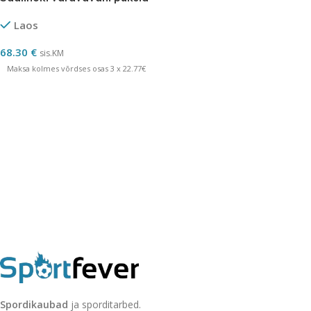
Laos
68.30
€
sis.KM
Maksa kolmes võrdses osas 3 x 22.77€
Spordikaubad
ja sporditarbed.