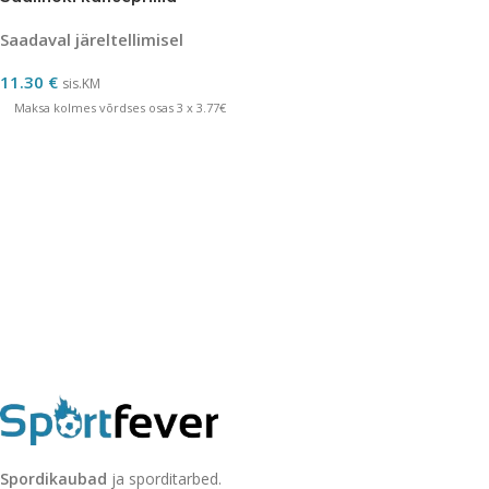
Saadaval järeltellimisel
11.30
€
sis.KM
Maksa kolmes võrdses osas 3 x 3.77€
Spordikaubad
ja sporditarbed.