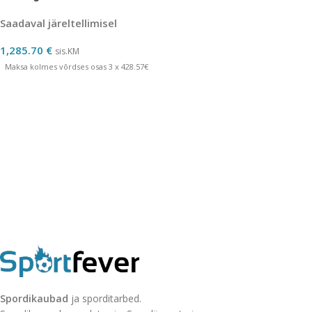
Saadaval järeltellimisel
1,285.70
€
sis.KM
Maksa kolmes võrdses osas 3 x 428.57€
Spordikaubad
ja sporditarbed.