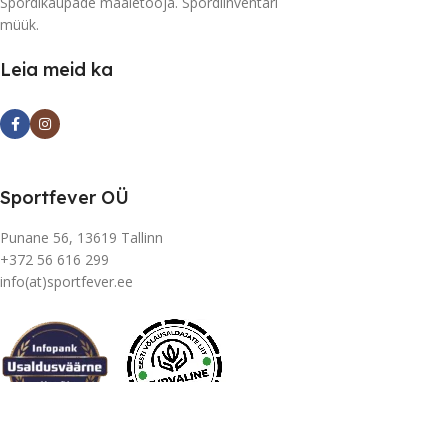
Spordikaupade maaletooja. Spordiinventari
müük.
Leia meid ka
Sportfever OÜ
Punane 56, 13619 Tallinn
+372 56 616 299
info(at)sportfever.ee