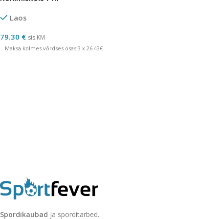
Laos
79.30
€
sis.KM
Maksa kolmes võrdses osas 3 x 26.43€
Spordikaubad
ja sporditarbed.