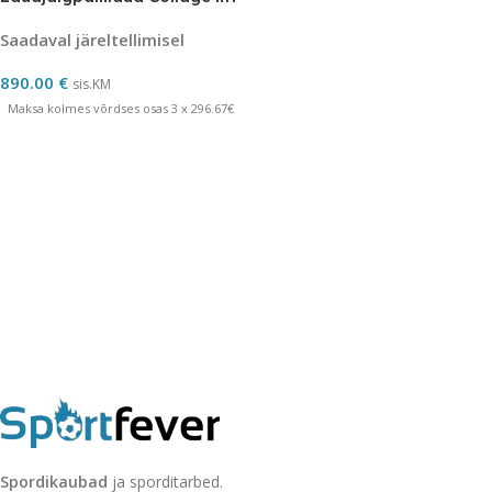
Saadaval järeltellimisel
890.00
€
sis.KM
Maksa kolmes võrdses osas 3 x 296.67€
Spordikaubad
ja sporditarbed.