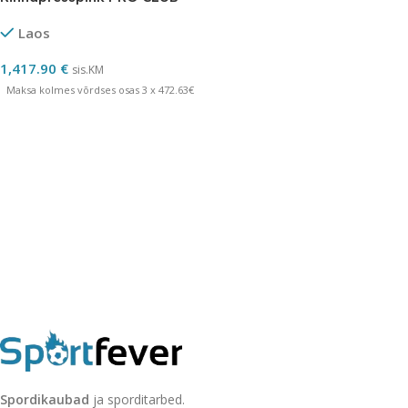
Laos
1,417.90
€
sis.KM
Maksa kolmes võrdses osas 3 x 472.63€
Spordikaubad
ja sporditarbed.