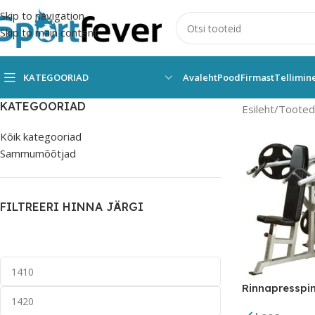
Skip to navigation
Skip to main content
KATEGOORIAD
Avaleht
Pood
Firmast
Tellimin
KATEGOORIAD
Esileht
Tooted 
Kõik kategooriad
Sammumõõtjad
FILTREERI HINNA JÄRGI
Rinnapresspi