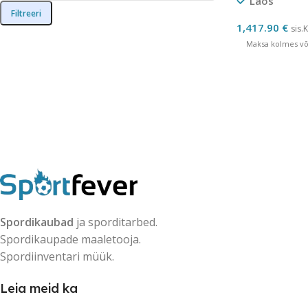
Laos
Filtreeri
1,417.90
€
sis.
Maksa kolmes võr
Spordikaubad
ja sporditarbed.
Spordikaupade maaletooja.
Spordiinventari müük.
Leia meid ka