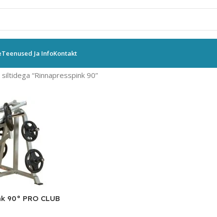
e
Teenused Ja Info
Kontakt
siltidega “Rinnapresspink 90”
nk 90° PRO CLUB