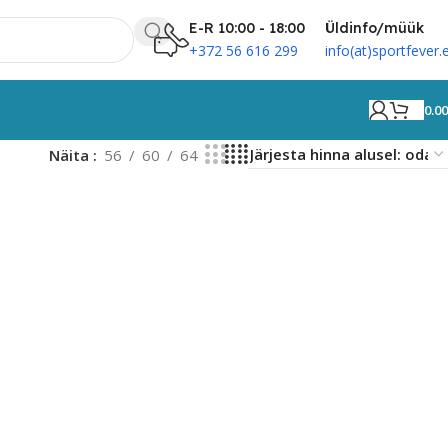
E-R 10:00 - 18:00
Üldinfo/müük
+372 56 616 299
info(at)sportfever.
0.0
Näita
56
60
64