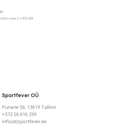
KM
dses osas 3 x 472.63€
Sportfever OÜ
Punane 56, 13619 Tallinn
+372 56 616 299
info(at)sportfever.ee