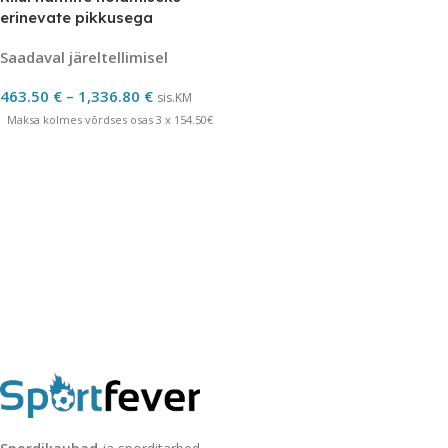
erinevate pikkusega
Saadaval järeltellimisel
463.50
€
–
1,336.80
€
sis.KM
Maksa kolmes võrdses osas 3 x 154.50€