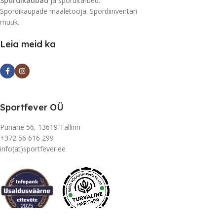
Spordikaubad
ja sporditarbed.
Spordikaupade maaletooja. Spordiinventari
müük.
Leia meid ka
Sportfever OÜ
Punane 56, 13619 Tallinn
+372 56 616 299
info(at)sportfever.ee