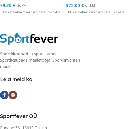
79.30
€
372.00
€
sis.KM
sis.KM
Maksa kolmes võrdses osas 3 x 26.43€
Maksa kolmes võrdses osas 3 x 124.00€
Spordikaubad
ja sporditarbed.
Spordikaupade maaletooja. Spordiinventari
müük.
Leia meid ka
Sportfever OÜ
Punane 56, 13619 Tallinn