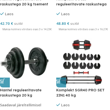
raskustega 20 kg tsement
reguleeritavate raskustega
15 kg tsemendiga täidetud
Laos
Laos
42.70
€
48.80
€
sis.KM
sis.KM
Maksa kolmes võrdses osas 3 x 14.23€
Maksa kolmes võrdses osas 3 x 16.27€
Hantel reguleeritavate
Komplekt SGR40 PRO SET
raskustega 20 kg
2IN1 40 kg
Saadaval järeltellimisel
Laos