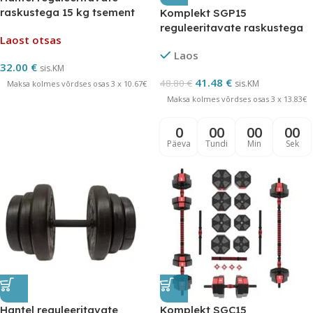
raskustega 15 kg tsement
Komplekt SGP15
reguleeritavate raskustega
Laost otsas
15 kg tsemendiga täidetud
Laos
32.00
€
sis.KM
41.48
€
48.80
€
sis.KM
Maksa kolmes võrdses osas 3 x 10.67€
Maksa kolmes võrdses osas 3 x 13.83€
0
00
00
00
Päeva
Tundi
Min
Sek
Hantel reguleeritavate
Komplekt SGC15