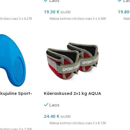
Laos
La
19.30
€
19.8
sis.KM
rdses osas 3 x 6.27€
Maksa kolmes võrdses osas 3 x 6.43€
Mak
kujuline Sport-
Käeraskused 2×1 kg AQUA
Laos
24.40
€
sis.KM
Maksa kolmes võrdses osas 3 x 8.13€
rdses osas 3 x 7.10€