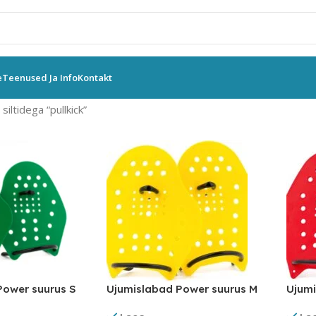
e
Teenused Ja Info
Kontakt
iltidega “pullkick”
Power suurus S
Ujumislabad Power suurus M
Ujumi