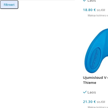
Laos
Filtreeri
18.80
€
sis.KM
Maksa kolmes võ
Ujumislaud V-
Thieme
Laos
21.30
€
sis.KM
Maksa kolmes võ