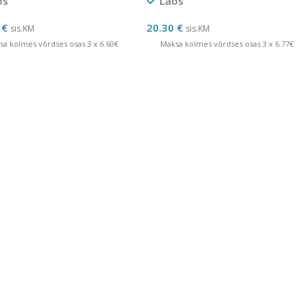
os
Laos
0
€
20.30
€
sis.KM
sis.KM
sa kolmes võrdses osas 3 x 6.60€
Maksa kolmes võrdses osas 3 x 6.77€