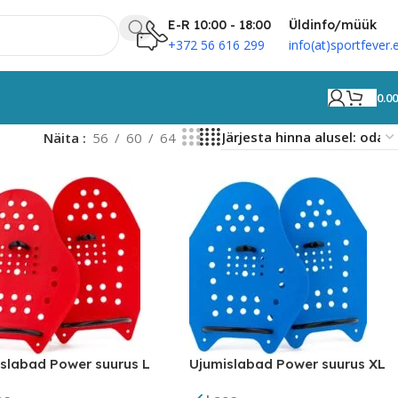
E-R 10:00 - 18:00
Üldinfo/müük
+372 56 616 299
info(at)sportfever.
0.0
Näita
56
60
64
slabad Power suurus L
Ujumislabad Power suurus XL