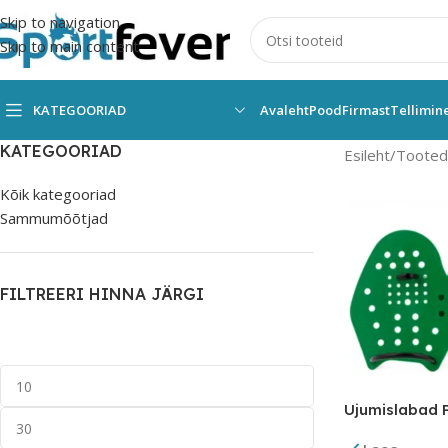
Skip to navigation
Skip to main content
KATEGOORIAD
Avaleht
Pood
Firmast
Tellimin
KATEGOORIAD
Esileht
Tooted s
Kõik kategooriad
Sammumõõtjad
FILTREERI HINNA JÄRGI
Ujumislabad 