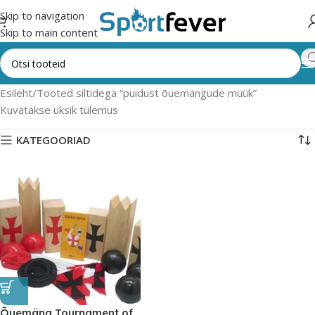
Skip to navigation
Skip to main content
Esileht
Tooted siltidega “puidust õuemängude müük”
Kuvatakse üksik tulemus
KATEGOORIAD
Õuemäng Tournament of