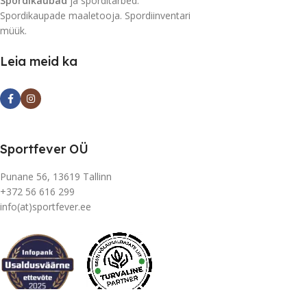
Spordikaubad
ja sporditarbed.
Spordikaupade maaletooja. Spordiinventari
müük.
Leia meid ka
Sportfever OÜ
Punane 56, 13619 Tallinn
+372 56 616 299
info(at)sportfever.ee