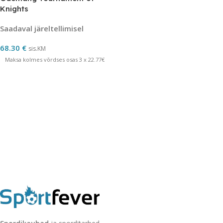
Knights
Saadaval järeltellimisel
68.30
€
sis.KM
Maksa kolmes võrdses osas 3 x 22.77€