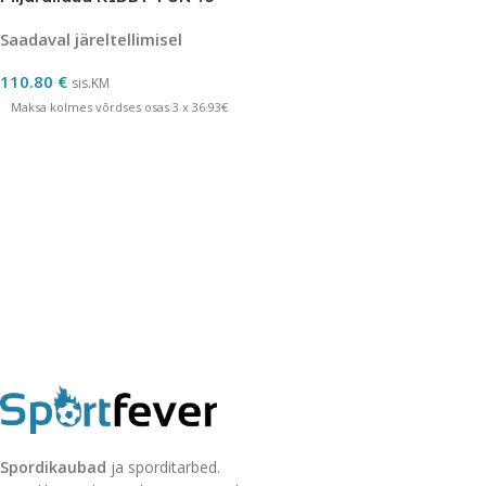
Saadaval järeltellimisel
110.80
€
sis.KM
Maksa kolmes võrdses osas 3 x 36.93€
Spordikaubad
ja sporditarbed.