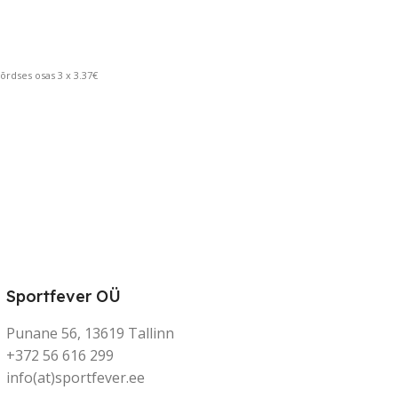
rdses osas 3 x 3.37€
Sportfever OÜ
Punane 56, 13619 Tallinn
+372 56 616 299
info(at)sportfever.ee