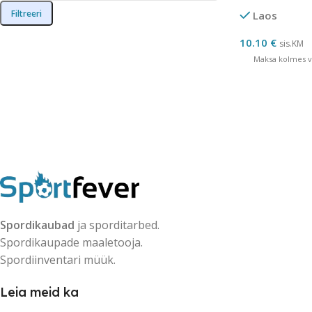
Filtreeri
Laos
10.10
€
sis.KM
Maksa kolmes võ
Spordikaubad
ja sporditarbed.
Spordikaupade maaletooja.
Spordiinventari müük.
Leia meid ka