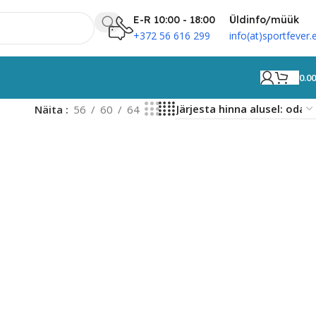
E-R 10:00 - 18:00
Üldinfo/müük
+372 56 616 299
info(at)sportfever.
0.0
Näita
56
60
64