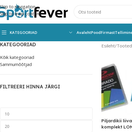
Skip to navigation
Skip to main content
KATEGOORIAD
Avaleht
Pood
Firmast
Tellimin
KATEGOORIAD
Esileht
Tooted 
Kõik kategooriad
Sammumõõtjad
FILTREERI HINNA JÄRGI
Piljardikii lii
komplekt L