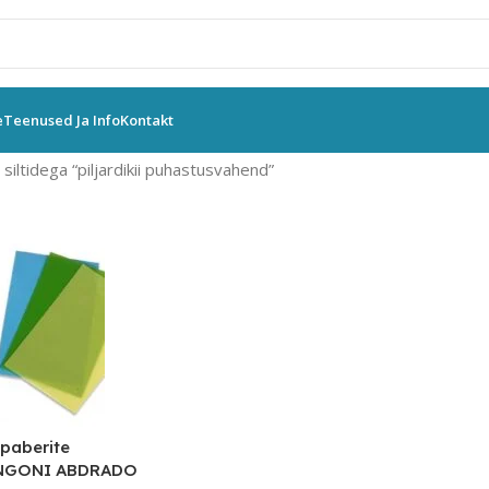
e
Teenused Ja Info
Kontakt
siltidega “piljardikii puhastusvahend”
vapaberite
ONGONI ABDRADO