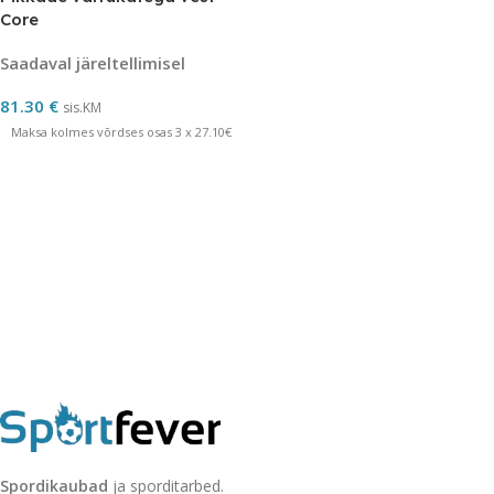
Core
Saadaval järeltellimisel
81.30
€
sis.KM
Maksa kolmes võrdses osas 3 x 27.10€
Spordikaubad
ja sporditarbed.