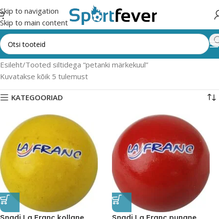
Skip to navigation
Skip to main content
Esileht
Tooted siltidega “petanki märkekuul”
Kuvatakse kõik 5 tulemust
KATEGOORIAD
Snadi La Franc kollane
Snadi La Franc punane