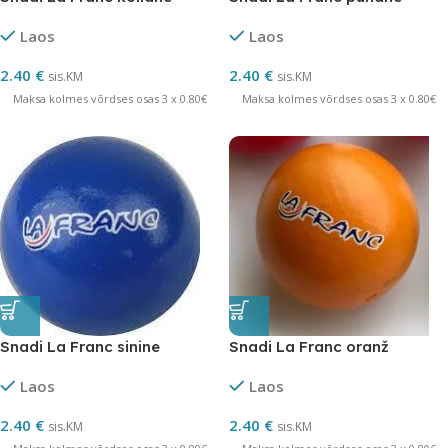
Laos
Laos
2.40
€
2.40
€
sis.KM
sis.KM
Maksa kolmes võrdses osas 3 x 0.80€
Maksa kolmes võrdses osas 3 x 0.80€
Snadi La Franc sinine
Snadi La Franc oranž
Laos
Laos
2.40
€
2.40
€
sis.KM
sis.KM