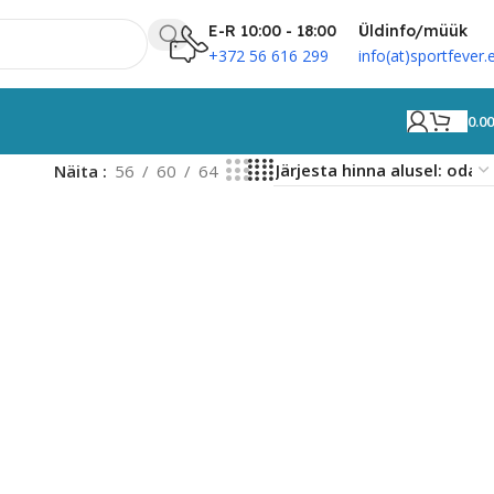
E-R 10:00 - 18:00
Üldinfo/müük
+372 56 616 299
info(at)sportfever.
0.0
Näita
56
60
64