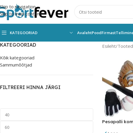
Skip to navigation
Skip to main content
KATEGOORIAD
Avaleht
Pood
Firmast
Tellimin
KATEGOORIAD
Esileht
Tooted 
Kõik kategooriad
Sammumõõtjad
FILTREERI HINNA JÄRGI
Pesapalli kom