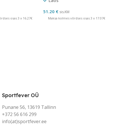
Laos
51.20
€
sis.KM
rdses osas 3 x 16.27€
Maksa kolmes võrdses osas 3 x 17.07€
Sportfever OÜ
Punane 56, 13619 Tallinn
+372 56 616 299
info(at)sportfever.ee