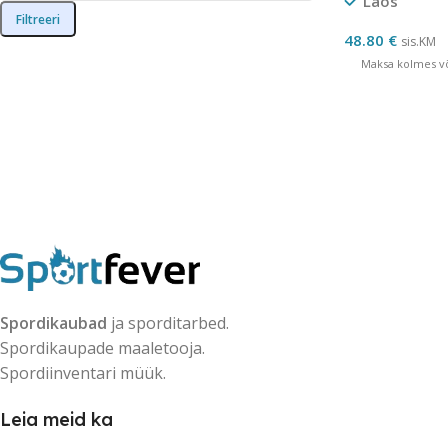
Laos
Filtreeri
48.80
€
sis.KM
Maksa kolmes võ
Spordikaubad
ja sporditarbed.
Spordikaupade maaletooja.
Spordiinventari müük.
Leia meid ka