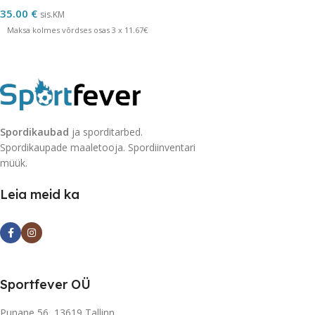
35.00
€
sis.KM
Maksa kolmes võrdses osas 3 x 11.67€
Spordikaubad
ja sporditarbed.
Spordikaupade maaletooja. Spordiinventari
müük.
Leia meid ka
Sportfever OÜ
Punane 56, 13619 Tallinn