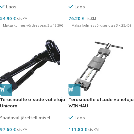
Laos
Laos
54.90
€
76.20
€
sis.KM
sis.KM
Maksa kolmes võrdses osas 3 x 18.30€
Maksa kolmes võrdses osas 3 x 25.40€
Terasnoolte otsade vahetaja
Terasnoolte otsade vahetaja
Unicorn
WINMAU
Saadaval järeltellimisel
Laos
97.60
€
111.80
€
sis.KM
sis.KM