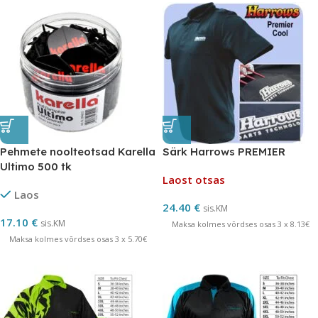
Pehmete noolteotsad Karella
Särk Harrows PREMIER
Ultimo 500 tk
Laost otsas
Laos
24.40
€
sis.KM
17.10
€
sis.KM
Maksa kolmes võrdses osas 3 x 8.13€
Maksa kolmes võrdses osas 3 x 5.70€