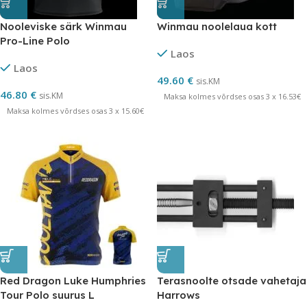
Nooleviske särk Winmau
Winmau noolelaua kott
Pro-Line Polo
Laos
Laos
49.60
€
sis.KM
46.80
€
sis.KM
Maksa kolmes võrdses osas 3 x 16.53€
Maksa kolmes võrdses osas 3 x 15.60€
Red Dragon Luke Humphries
Terasnoolte otsade vahetaja
Tour Polo suurus L
Harrows