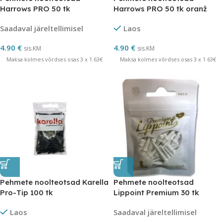
Harrows PRO 50 tk
Harrows PRO 50 tk oranž
Saadaval järeltellimisel
Laos
4.90
€
4.90
€
sis.KM
sis.KM
Maksa kolmes võrdses osas 3 x 1.63€
Maksa kolmes võrdses osas 3 x 1.63€
Pehmete noolteotsad Karella
Pehmete noolteotsad
Pro-Tip 100 tk
Lippoint Premium 30 tk
Laos
Saadaval järeltellimisel