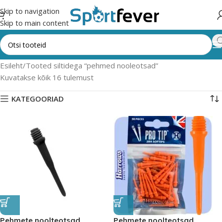
Skip to navigation
Skip to main content
Esileht
Tooted siltidega “pehmed nooleotsad”
Kuvatakse kõik 16 tulemust
KATEGOORIAD
Pehmete noolteotsad
Pehmete noolteotsad