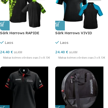
Särk Harrows RAPIDE
Särk Harrows VIVID
Laos
Laos
24.40
€
24.40
€
sis.KM
sis.KM
Maksa kolmes võrdses osas 3 x 8.13€
Maksa kolmes võrdses osas 3 x 8.13€