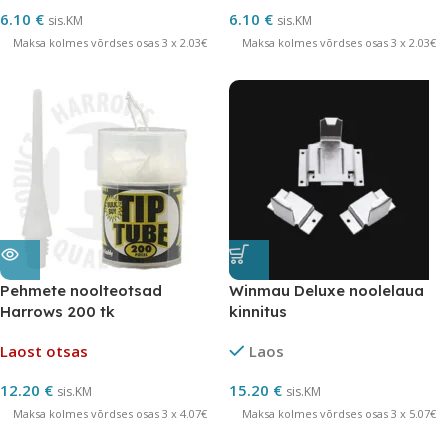
6.10
€
6.10
€
sis.KM
sis.KM
Maksa kolmes võrdses osas 3 x 2.03€
Maksa kolmes võrdses osas 3 x 2.03€
Pehmete noolteotsad
Winmau Deluxe noolelaua
Harrows 200 tk
kinnitus
Laost otsas
Laos
12.20
€
15.20
€
sis.KM
sis.KM
Maksa kolmes võrdses osas 3 x 4.07€
Maksa kolmes võrdses osas 3 x 5.07€