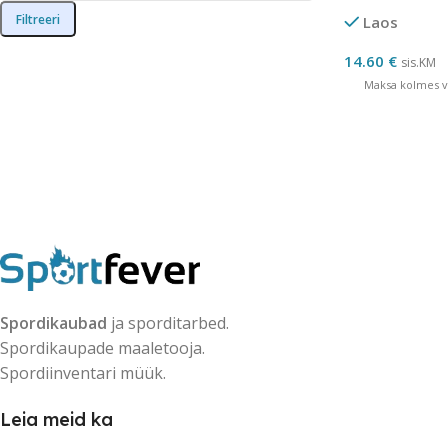
Filtreeri
Laos
14.60
€
sis.KM
Maksa kolmes võ
Spordikaubad
ja sporditarbed.
Spordikaupade maaletooja.
Spordiinventari müük.
Leia meid ka