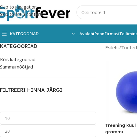
Skip to navigation
Skip to main content
KATEGOORIAD
Avaleht
Pood
Firmast
Tellimin
KATEGOORIAD
Esileht
Tooted 
Kõik kategooriad
Sammumõõtjad
FILTREERI HINNA JÄRGI
Treening kuu
grammi