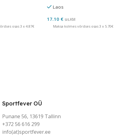
Laos
17.10
€
sis.KM
rdses osas 3 x 4.87€
Maksa kolmes võrdses osas 3 x 5.70€
Sportfever OÜ
Punane 56, 13619 Tallinn
+372 56 616 299
info(at)sportfever.ee