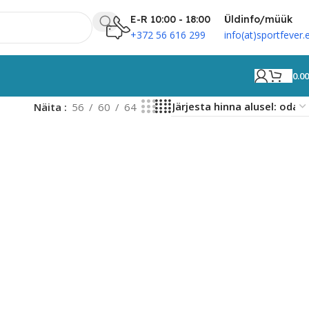
E-R 10:00 - 18:00
Üldinfo/müük
+372 56 616 299
info(at)sportfever.
0.0
Näita
56
60
64