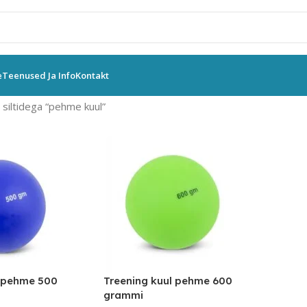
e
Teenused Ja Info
Kontakt
siltidega “pehme kuul”
l pehme 500
Treening kuul pehme 600
grammi