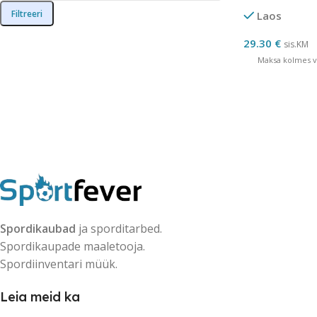
Filtreeri
Laos
29.30
€
sis.KM
Maksa kolmes võ
Spordikaubad
ja sporditarbed.
Spordikaupade maaletooja.
Spordiinventari müük.
Leia meid ka