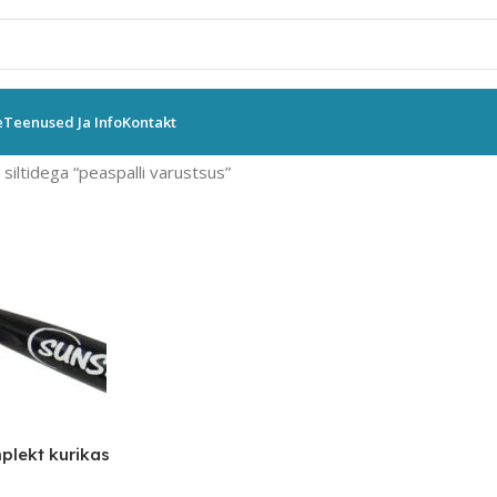
e
Teenused Ja Info
Kontakt
siltidega “peaspalli varustsus”
plekt kurikas