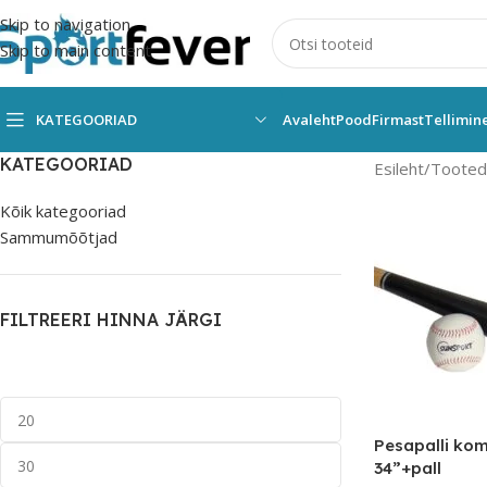
Skip to navigation
Skip to main content
KATEGOORIAD
Avaleht
Pood
Firmast
Tellimin
KATEGOORIAD
Esileht
Tooted 
Kõik kategooriad
Sammumõõtjad
FILTREERI HINNA JÄRGI
Pesapalli kom
34”+pall