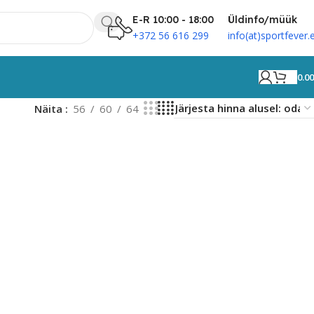
E-R 10:00 - 18:00
Üldinfo/müük
+372 56 616 299
info(at)sportfever.
0.0
Näita
56
60
64