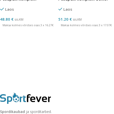
Laos
Laos
48.80
€
51.20
€
sis.KM
sis.KM
Maksa kolmes võrdses osas 3 x 16.27€
Maksa kolmes võrdses osas 3 x 17.07€
Spordikaubad
ja sporditarbed.