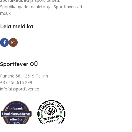
Spordikaubad
ja sporditarbed.
Spordikaupade maaletooja. Spordiinventari
müük.
Leia meid ka
Sportfever OÜ
Punane 56, 13619 Tallinn
+372 56 616 299
info(at)sportfever.ee