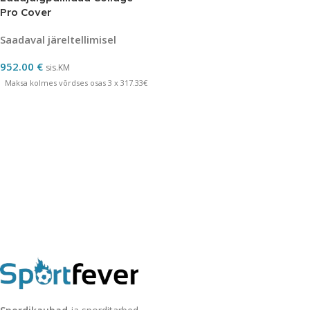
Pro Cover
Saadaval järeltellimisel
952.00
€
sis.KM
Maksa kolmes võrdses osas 3 x 317.33€