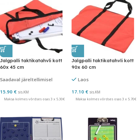
Jalgpalli taktikatahvli kott
Jalgpalli taktikatahvli kott
60x 45 cm
90x 60 cm
Saadaval järeltellimisel
Laos
15.90
€
17.10
€
sis.KM
sis.KM
Maksa kolmes võrdses osas 3 x 5.30€
Maksa kolmes võrdses osas 3 x 5.70€