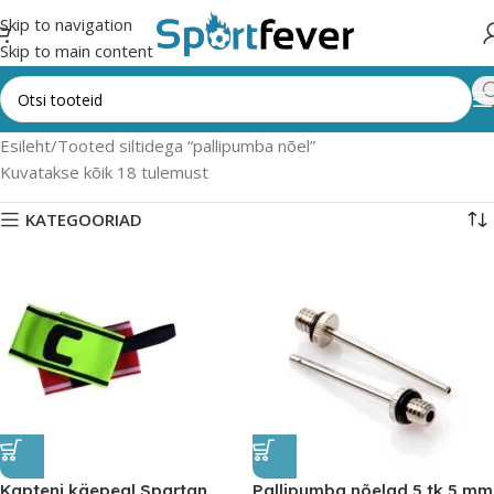
Skip to navigation
Skip to main content
Esileht
Tooted siltidega “pallipumba nõel”
Kuvatakse kõik 18 tulemust
KATEGOORIAD
Kapteni käepeal Spartan
Pallipumba nõelad 5 tk 5 mm