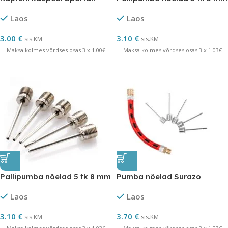
Laos
Laos
3.00
€
3.10
€
sis.KM
sis.KM
Maksa kolmes võrdses osas 3 x 1.00€
Maksa kolmes võrdses osas 3 x 1.03€
Pallipumba nõelad 5 tk 8 mm
Pumba nõelad Surazo
Laos
Laos
3.10
€
3.70
€
sis.KM
sis.KM