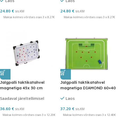
Laos
Laos
24.80
€
24.80
€
sis.KM
sis.KM
Maksa kolmes võrdses osas 3 x 8.27€
Maksa kolmes võrdses osas 3 x 8.27€
Jalgpalli taktikatahvel
Jalgpalli taktikatahvel
magnetiga 45x 30 cm
magnetiga DIAMOND 60×40
Saadaval järeltellimisel
Laos
36.60
€
37.20
€
sis.KM
sis.KM
Maksa kolmes võrdses osas 3 x 12.20€
Maksa kolmes võrdses osas 3 x 12.40€