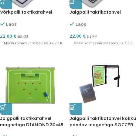
Võrkpalli taktikatahvel
Jalgpalli taktikatahvel
Laos
Laos
22.00
€
22.00
€
sis.KM
sis.KM
Maksa kolmes võrdses osas 3 x 7.33€
Maksa kolmes võrdses osas 3 x 7.33€
Jalgpalli taktikatahvel
Jalgpalli taktikatahvel kokku
magnetiga DIAMOND 30×45
pandav magnetiga SOCCER
MATCH