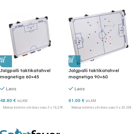
Jalgpalli taktikatahvel
Jalgpalli taktikatahvel
magnetiga 60×45
magnetiga 90×60
Laos
Laos
48.80
€
61.00
€
sis.KM
sis.KM
Maksa kolmes võrdses osas 3 x 16.27€
Maksa kolmes võrdses osas 3 x 20.33€