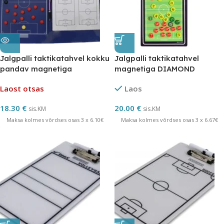
Jalgpalli taktikatahvel kokku
Jalgpalli taktikatahvel
pandav magnetiga
magnetiga DIAMOND
Laost otsas
Laos
18.30
€
20.00
€
sis.KM
sis.KM
Maksa kolmes võrdses osas 3 x 6.10€
Maksa kolmes võrdses osas 3 x 6.67€