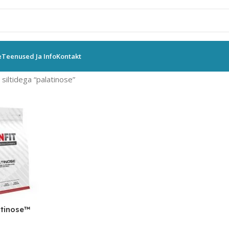
e
Teenused Ja Info
Kontakt
siltidega “palatinose”
tinose™