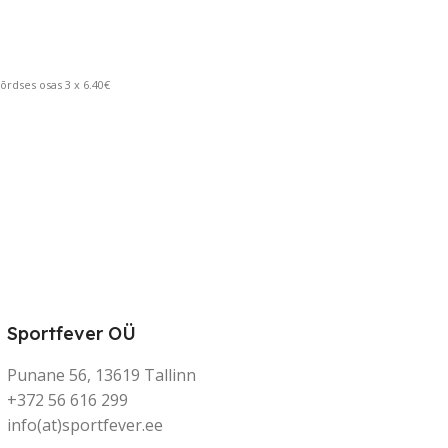
rdses osas 3 x 6.40€
Sportfever OÜ
Punane 56, 13619 Tallinn
+372 56 616 299
info(at)sportfever.ee