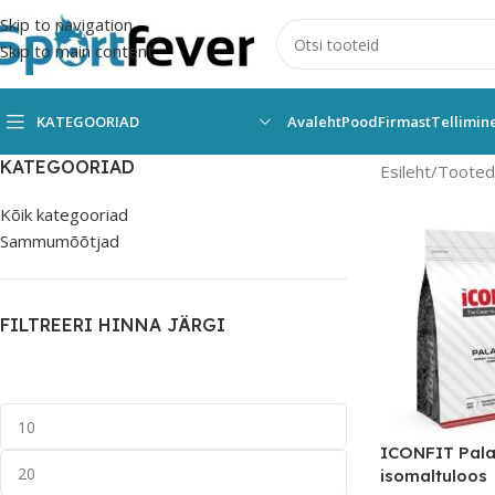
Skip to navigation
Skip to main content
KATEGOORIAD
Avaleht
Pood
Firmast
Tellimin
KATEGOORIAD
Esileht
Tooted 
Kõik kategooriad
Sammumõõtjad
FILTREERI HINNA JÄRGI
ICONFIT Pala
isomaltuloos