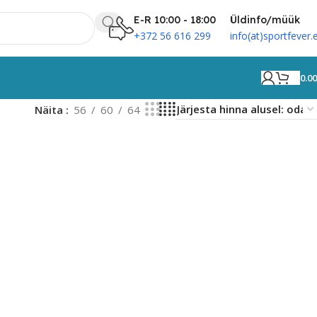
E-R 10:00 - 18:00
Üldinfo/müük
+372 56 616 299
info(at)sportfever.
0.0
Näita
56
60
64