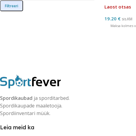
Filtreeri
Laost otsas
19.20
€
sis.KM
Maksa kolmes võ
Spordikaubad
ja sporditarbed.
Spordikaupade maaletooja.
Spordiinventari müük.
Leia meid ka