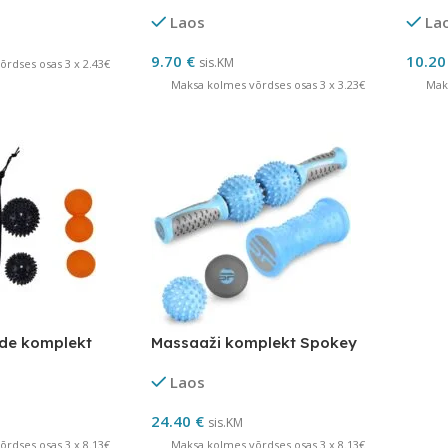
Laos
La
9.70
€
10.2
sis.KM
rdses osas 3 x 2.43€
Maksa kolmes võrdses osas 3 x 3.23€
Mak
ide komplekt
Massaaži komplekt Spokey
Laos
24.40
€
sis.KM
rdses osas 3 x 8.13€
Maksa kolmes võrdses osas 3 x 8.13€