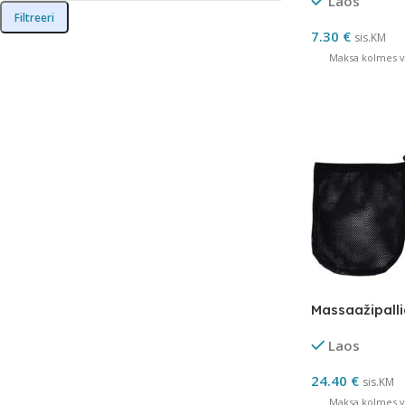
Laos
Filtreeri
7.30
€
sis.KM
Maksa kolmes võ
Massaažipall
Laos
24.40
€
sis.KM
Maksa kolmes võ