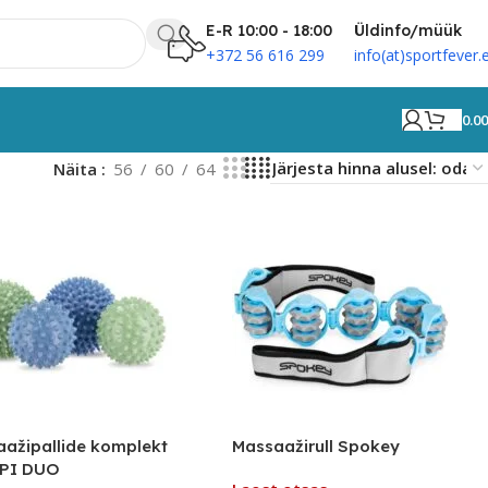
E-R 10:00 - 18:00
Üldinfo/müük
+372 56 616 299
info(at)sportfever.
0.0
Näita
56
60
64
ažipallide komplekt
Massaažirull Spokey
PI DUO