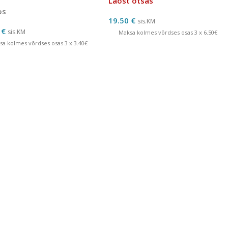
Laost otsas
os
19.50
€
sis.KM
0
€
sis.KM
Maksa kolmes võrdses osas 3 x 6.50€
sa kolmes võrdses osas 3 x 3.40€