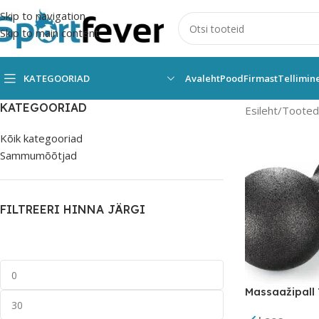
Skip to navigation
Skip to main content
KATEGOORIAD
Avaleht
Pood
Firmast
Tellimin
KATEGOORIAD
Esileht
Tooted 
Kõik kategooriad
Sammumõõtjad
FILTREERI HINNA JÄRGI
Massaažipall