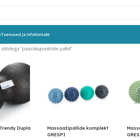
e
Teenused Ja Info
Kontakt
siltidega “päästikupunktide pallid”
 Trendy Dupla
Massaažipallide komplekt
Massa
GRESPI
GRES