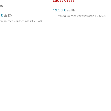
Laost otsas
os
19.50
€
sis.KM
0
€
sis.KM
Maksa kolmes võrdses osas 3 x 6.50€
sa kolmes võrdses osas 3 x 3.40€