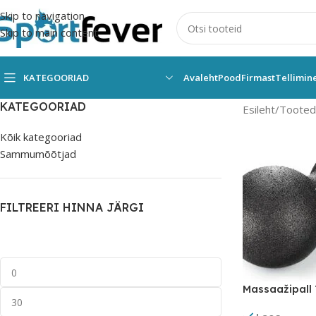
Skip to navigation
Skip to main content
KATEGOORIAD
Avaleht
Pood
Firmast
Tellimin
KATEGOORIAD
Esileht
Tooted 
Kõik kategooriad
Sammumõõtjad
FILTREERI HINNA JÄRGI
Massaažipall