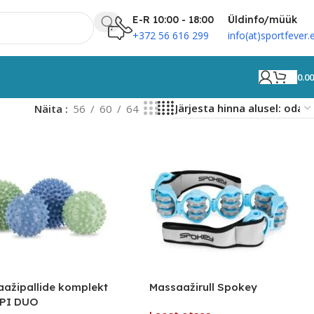
E-R 10:00 - 18:00
Üldinfo/müük
+372 56 616 299
info(at)sportfever.
0.0
Näita
56
60
64
ažipallide komplekt
Massaažirull Spokey
PI DUO