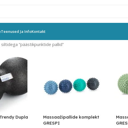
e
Teenused Ja Info
Kontakt
siltidega “päästikpunktide pallid”
 Trendy Dupla
Massaažipallide komplekt
Massa
GRESPI
GRES