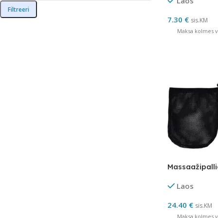
Laos
Filtreeri
7.30
€
sis.KM
Maksa kolmes võ
Massaažipall
Laos
24.40
€
sis.KM
Maksa kolmes võ