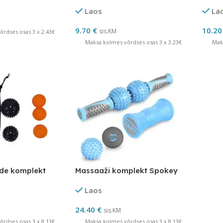
Laos
La
9.70
€
10.2
sis.KM
rdses osas 3 x 2.43€
Maksa kolmes võrdses osas 3 x 3.23€
Mak
ide komplekt
Massaaži komplekt Spokey
Laos
24.40
€
sis.KM
rdses osas 3 x 8.13€
Maksa kolmes võrdses osas 3 x 8.13€