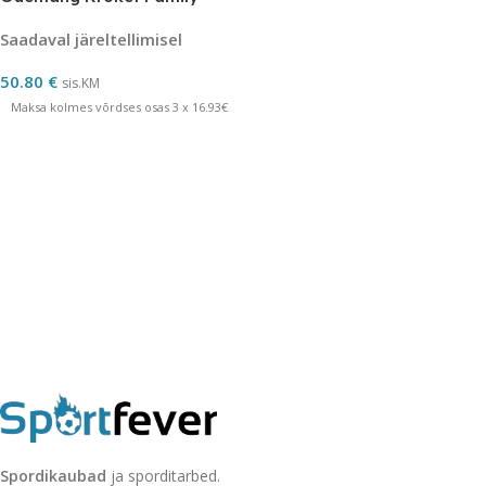
Saadaval järeltellimisel
50.80
€
sis.KM
Maksa kolmes võrdses osas 3 x 16.93€
Spordikaubad
ja sporditarbed.