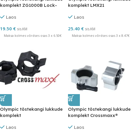
komplekt ZG1000B Lock-
komplekt LMX21
Jaw
Laos
Laos
19.50
€
25.40
€
sis.KM
sis.KM
Maksa kolmes võrdses osas 3 x 6.50€
Maksa kolmes võrdses osas 3 x 8.47€
Olympic tõstekangi lukkude
Olympic tõstekangi lukkude
komplekt
komplekt Crossmaxx®
alumiiniumPRO
Laos
Laos