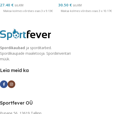
27.40
€
30.50
€
sis.KM
sis.KM
Maksa kolmes võrdses osas 3 x 9.13€
Maksa kolmes võrdses osas 3 x 10.17€
Spordikaubad
ja sporditarbed.
Spordikaupade maaletooja. Spordiinventari
müük.
Leia meid ka
Sportfever OÜ
Punane 56, 13619 Tallinn