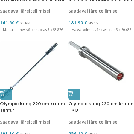
Saadaval järeltellimisel
Saadaval järeltellimisel
161.60
€
181.90
€
sis.KM
sis.KM
Maksa kolmes võrdses osas 3 x 53.87€
Maksa kolmes võrdses osas 3 x 60.63€
Olympic kang 220 cm kroom
Olympic kang 220 cm kroom
Tunturi
TKO
Saadaval järeltellimisel
Saadaval järeltellimisel
193.10
€
256.10
€
sis.KM
sis.KM