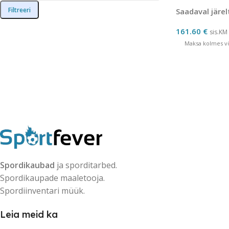
Filtreeri
Saadaval järel
161.60
€
sis.KM
Maksa kolmes võ
Spordikaubad
ja sporditarbed.
Spordikaupade maaletooja.
Spordiinventari müük.
Leia meid ka