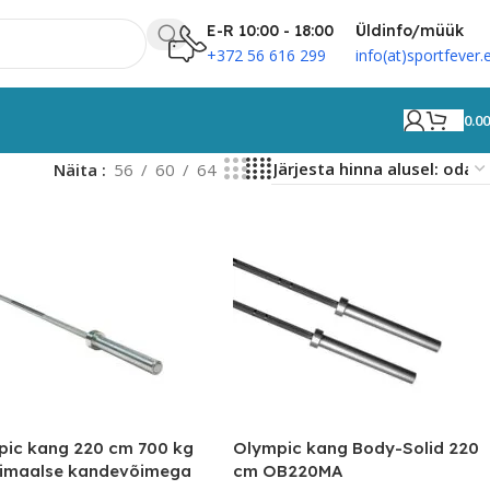
E-R 10:00 - 18:00
Üldinfo/müük
+372 56 616 299
info(at)sportfever.
0.0
Näita
56
60
64
ic kang 220 cm 700 kg
Olympic kang Body-Solid 220
imaalse kandevõimega
cm OB220MA