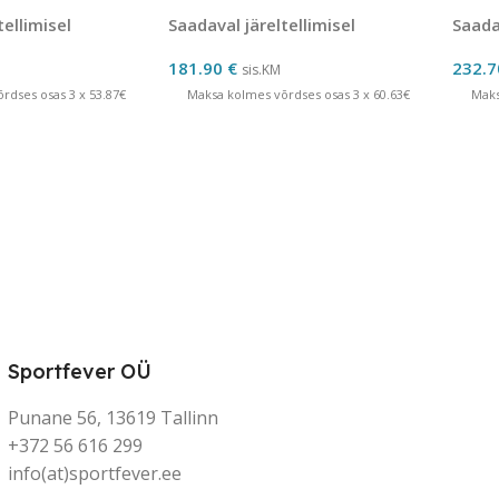
tellimisel
Saadaval järeltellimisel
Saadav
181.90
€
232.
sis.KM
rdses osas 3 x 53.87€
Maksa kolmes võrdses osas 3 x 60.63€
Maks
Sportfever OÜ
Punane 56, 13619 Tallinn
+372 56 616 299
info(at)sportfever.ee