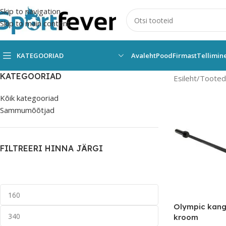
Skip to navigation
Skip to main content
KATEGOORIAD
Avaleht
Pood
Firmast
Tellimin
KATEGOORIAD
Esileht
Tooted 
Kõik kategooriad
Sammumõõtjad
FILTREERI HINNA JÄRGI
Olympic kang
kroom