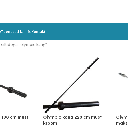
e
Teenused Ja Info
Kontakt
siltidega “olympic kang”
 180 cm must
Olympic kang 220 cm must
Olymp
kroom
maks