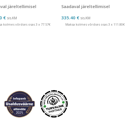
al järeltellimisel
Saadaval järeltellimisel
70
€
335.40
€
sis.KM
sis.KM
a kolmes võrdses osas 3 x 77.57€
Maksa kolmes võrdses osas 3 x 111.80€