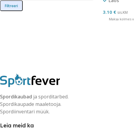
Laos
Filtreeri
3.10
€
sis.KM
Maksa kolmes võ
Spordikaubad
ja sporditarbed.
Spordikaupade maaletooja.
Spordiinventari müük.
Leia meid ka