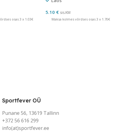
Laos
5.10
€
sis.KM
rdses osas 3 x 1.03€
Maksa kolmes võrdses osas 3 x 1.70€
Sportfever OÜ
Punane 56, 13619 Tallinn
+372 56 616 299
info(at)sportfever.ee