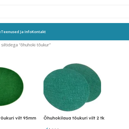
e
Teenused Ja Info
Kontakt
siltidega “õhuhoki tõukur”
õukuri vilt 95mm
Õhuhokilaua tõukuri vilt 2 tk