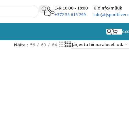
E-R 10:00 - 18:00
Üldinfo/müük
+372 56 616 299
info(at)sportfever.
0.0
Näita
56
60
64