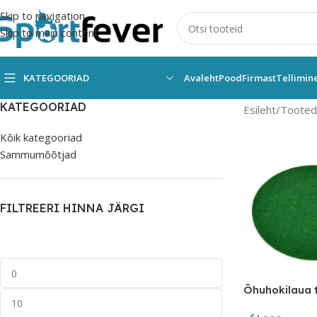
Skip to navigation
Skip to main content
KATEGOORIAD
Avaleht
Pood
Firmast
Tellimin
KATEGOORIAD
Esileht
Tooted 
Kõik kategooriad
Sammumõõtjad
FILTREERI HINNA JÄRGI
Õhuhokilaua t