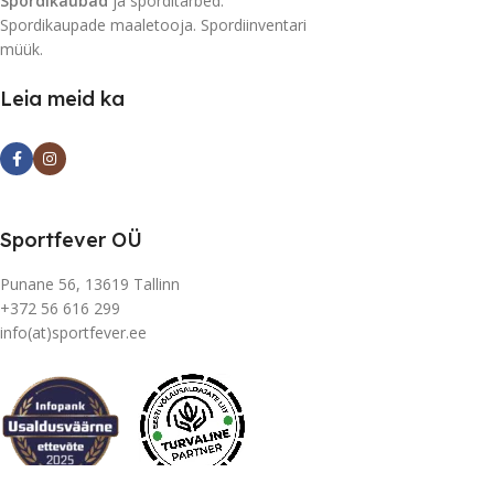
Spordikaubad
ja sporditarbed.
Spordikaupade maaletooja. Spordiinventari
müük.
Leia meid ka
Sportfever OÜ
Punane 56, 13619 Tallinn
+372 56 616 299
info(at)sportfever.ee