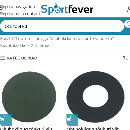
Skip to navigation
Skip to main content
Esileht
Tooted siltidega “õhuhoki laua tõukurite viltide m”
Kuvatakse kõik 2 tulemust
KATEGOORIAD
Õhuhokilaua tõukuri vilt
Õhuhokilaua tõukuri vilt