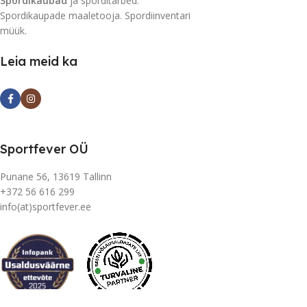
Spordikaubad
ja sporditarbed.
Spordikaupade maaletooja. Spordiinventari
müük.
Leia meid ka
Sportfever OÜ
Punane 56, 13619 Tallinn
+372 56 616 299
info(at)sportfever.ee