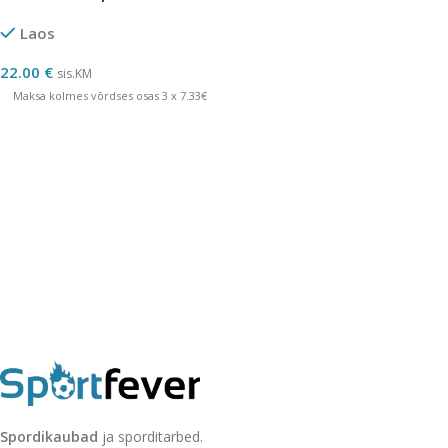
Laos
22.00
€
sis.KM
Maksa kolmes võrdses osas 3 x 7.33€
Spordikaubad
ja sporditarbed.